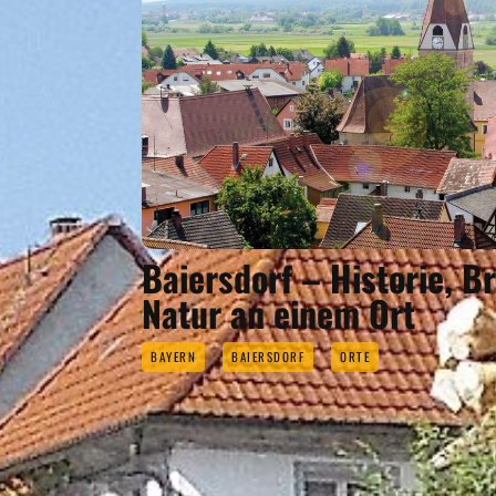
Baiersdorf – Historie, 
Natur an einem Ort
BAYERN
BAIERSDORF
ORTE