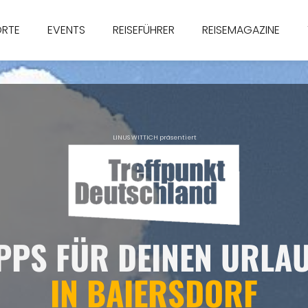
ORTE
EVENTS
REISEFÜHRER
REISEMAGAZINE
LINUS WITTICH präsentiert
IPPS FÜR DEINEN URLA
IN BAIERSDORF