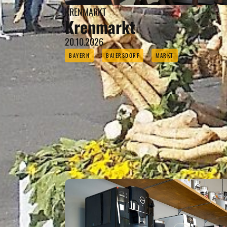
KRENMARKT
Krenmarkt
20.10.2026
BAYERN
BAIERSDORF
MARKT