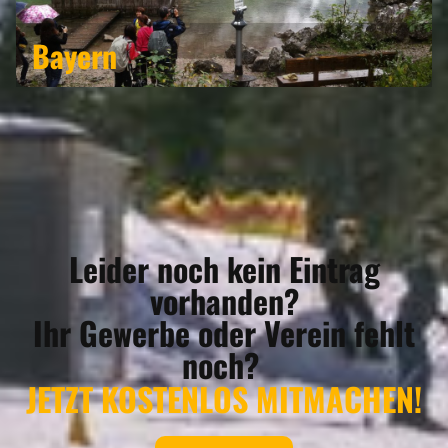
Bayern
Leider noch kein Eintrag
vorhanden?
Ihr Gewerbe oder Verein fehlt
noch?
JETZT KOSTENLOS MITMACHEN!