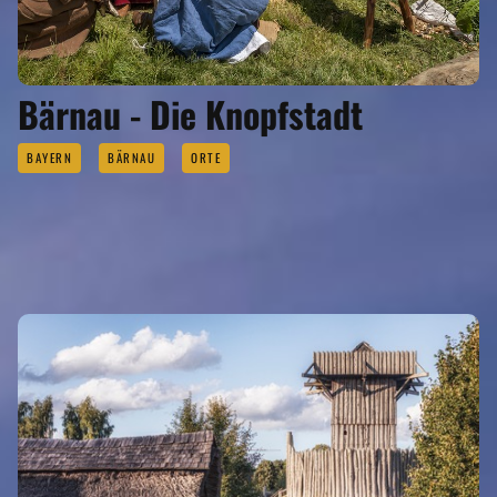
Bärnau - Die Knopfstadt
BAYERN
BÄRNAU
ORTE
SEHENSWERTES