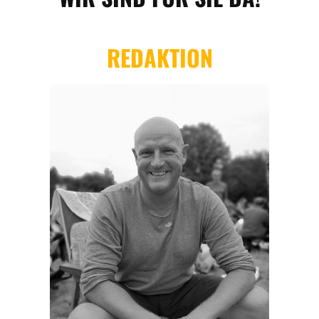
ORTE
EVENTS
REISEFÜHRER
REISEMAGAZINE
THEMEN
ANGEBOTE