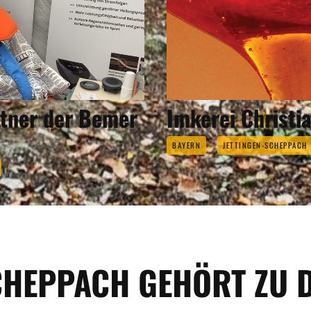
rtner der Bemer
Imkerei Christi
BAYERN
JETTINGEN-SCHEPPACH
CHEPPACH GEHÖRT ZU 