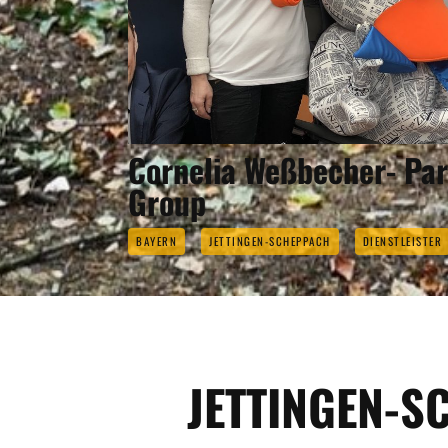
Cornelia Weßbecher- Pa
Group
BAYERN
JETTINGEN-SCHEPPACH
DIENSTLEISTER
JETTINGEN-S