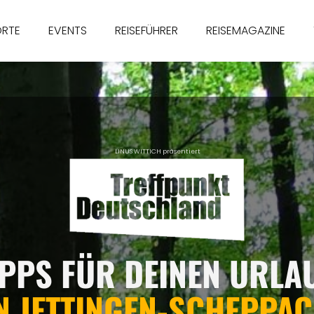
ORTE
EVENTS
REISEFÜHRER
REISEMAGAZINE
LINUS WITTICH präsentiert
IPPS FÜR DEINEN URLA
N JETTINGEN-SCHEPPA