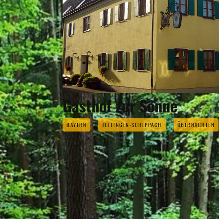
Gasthof zur Sonne
BAYERN
JETTINGEN-SCHEPPACH
ÜBERNACHTEN