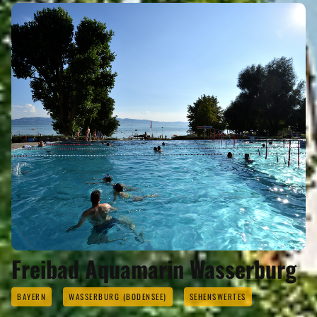
Freibad Aquamarin Wasserburg
BAYERN
WASSERBURG (BODENSEE)
SEHENSWERTES