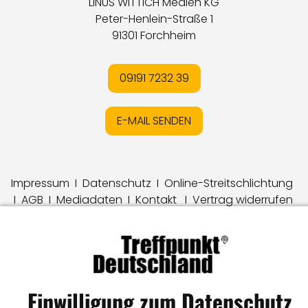
LINUS WITTICH Medien KG
Peter-Henlein-Straße 1
91301 Forchheim
09191 7232 39
E-MAIL SENDEN
Impressum
I
Datenschutz
I
Online-Streitschlichtung
I
AGB
I
Mediadaten
I
Kontakt
I
Vertrag widerrufen
© LW Medien GmbH
Einwilligung zum Datenschutz