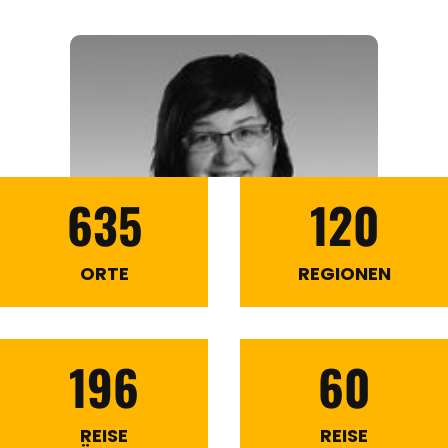
635
120
ORTE
REGIONEN
196
60
REISE
REISE