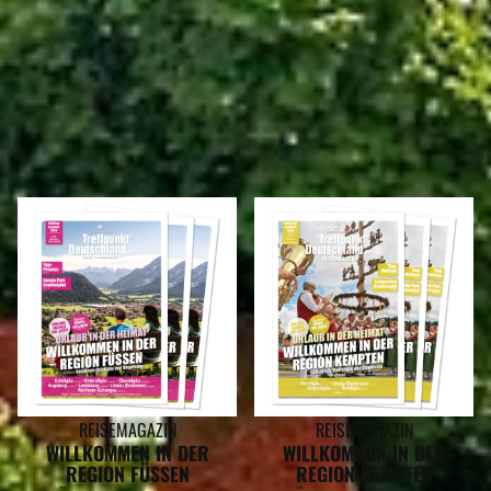
REISEMAGAZINE
IN DIESEN REISEMAGAZINEN FINDEN SIE DEN LANDKREIS LINDAU
(BODENSEE)
REISEMAGAZIN
REISEMAGAZIN
WILLKOMMEN IN DER
WILLKOMMEN IN DER
REGION FÜSSEN
REGION KEMPTEN