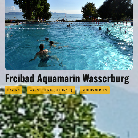
Freibad Aquamarin Wasserburg
BAYERN
WASSERBURG (BODENSEE)
SEHENSWERTES
FREIZEIT & SPORT
Eigenen Eintrag kostenlos erstellen >