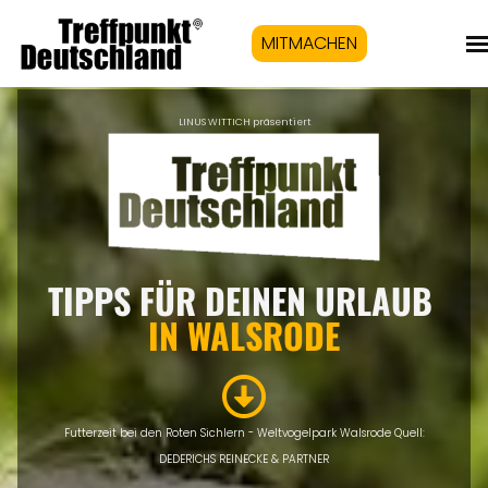
MITMACHEN
LINUS WITTICH präsentiert
TIPPS FÜR DEINEN URLAUB
IN WALSRODE
Futterzeit bei den Roten Sichlern - Weltvogelpark Walsrode Quell:
DEDERICHS REINECKE & PARTNER