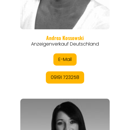
EVENTS
REISEFÜHRER
REISEMAGAZINE
THEMEN
ANGEBOTE