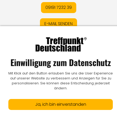
09191 7232 39
E-MAIL SENDEN
Impressum
I
Datenschutz
I
Online-Streitschlichtung
I
AGB
I
Mediadaten
I
Kontakt
I
Vertrag widerrufen
Einwilligung zum Datenschutz
© LW Medien GmbH
Mit Klick auf den Button erlauben Sie uns die User Experience
auf unserer Website zu verbessern und Anzeigen für Sie zu
personalisieren. Sie können diese Entscheidung jederzeit
ändern.
Ja, ich bin einverstanden