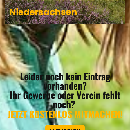
Niedersachsen
Leider noch kein Eintrag
vorhanden?
Ihr Gewerbe oder Verein fehlt
noch?
JETZT KOSTENLOS MITMACHEN!