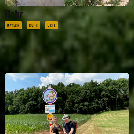
Rohr
BAYERN
ROHR
ORTE
SEHENSWERTES
Eigenen Eintrag kostenlos erstellen >