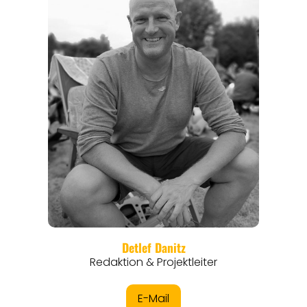
REGIONEN
ORTE
EVENTS
REISEFÜHRER
REISEMAGAZINE
THEMEN