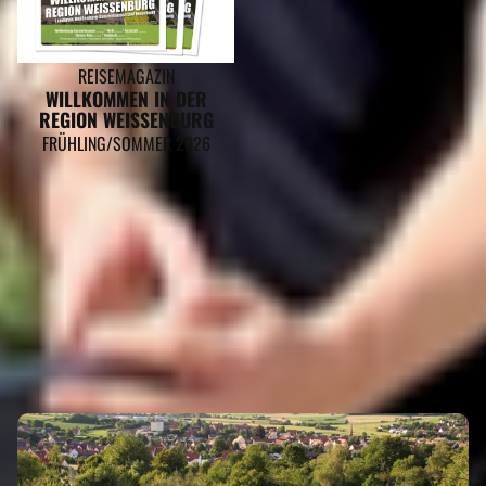
REISEMAGAZIN
WILLKOMMEN IN DER
REGION WEISSENBURG
FRÜHLING/SOMMER 2026
ROHR GEHÖRT ZU DEN REGIONEN