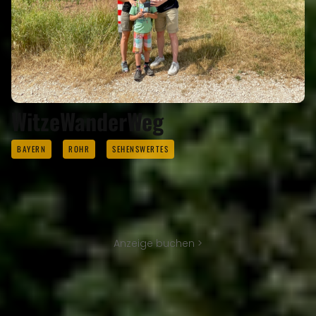
WitzeWanderWeg
BAYERN
ROHR
SEHENSWERTES
Anzeige buchen >