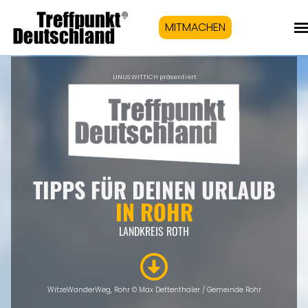
MITMACHEN
LINUS WITTICH präsentiert
TIPPS FÜR DEINEN URLAUB
IN ROHR
LANDKREIS ROTH
WitzeWanderWeg, Rohr © Max Dettenthaler / Gemeinde Rohr