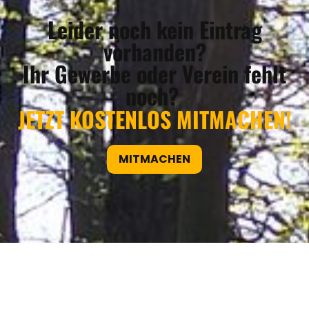
Leider noch kein Eintrag
vorhanden?
Ihr Gewerbe oder Verein fehlt
noch?
JETZT KOSTENLOS MITMACHEN!
MITMACHEN