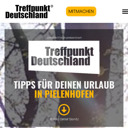
MITMACHEN
LINUS WITTICH präsentiert
TIPPS FÜR DEINEN URLAUB
IN PIELENHOFEN
© Foto Detlef Danitz