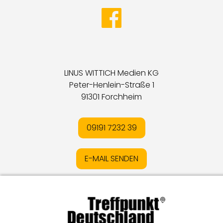
LINUS WITTICH Medien KG
Peter-Henlein-Straße 1
91301 Forchheim
09191 7232 39
E-MAIL SENDEN
Impressum
I
Datenschutz
I
Online-Streitschlichtung
I
AGB
I
Mediadaten
I
Kontakt
I
Vertrag widerrufen