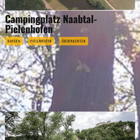
Campingplatz Naabtal-
Pielenhofen
BAYERN
PIELENHOFEN
ÜBERNACHTEN
PIELENHOFEN GEHÖRT ZU DEN
REGIONEN