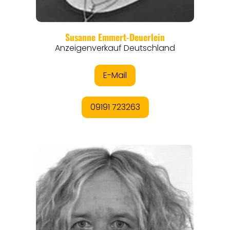
ORTE
EVENTS
REISEFÜHRER
REISEMAGAZINE
THEMEN
ANGEBOTE