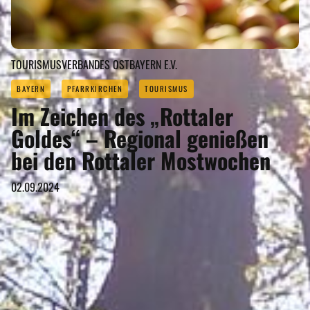
TOURISMUSVERBANDES OSTBAYERN E.V.
BAYERN
PFARRKIRCHEN
TOURISMUS
Im Zeichen des „Rottaler
Goldes“ – Regional genießen
bei den Rottaler Mostwochen
02.09.2024
PFARRKIRCHEN GEHÖRT ZU DEN