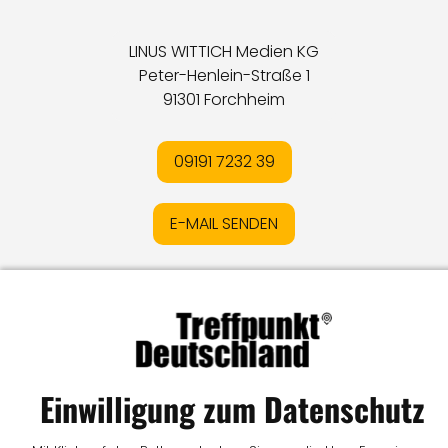
LINUS WITTICH Medien KG
Peter-Henlein-Straße 1
91301 Forchheim
09191 7232 39
E-MAIL SENDEN
Impressum
I
Datenschutz
I
Online-Streitschlichtung
I
AGB
I
Mediadaten
I
Kontakt
I
Vertrag widerrufen
© LW Medien GmbH
Einwilligung zum Datenschutz