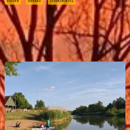
BAYERN
ORNBAU
SEHENSWERTES
FREIZEIT & SPORT
Eigenen Eintrag kostenlos erstellen >