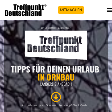
MITMACHEN
LINUS WITTICH präsentiert
TIPPS FÜR DEINEN URLAUB
IN ORNBAU
LANDKREIS ANSBACH
Altmühlbrücke im Sonnenuntergang © Stadt Ornbau