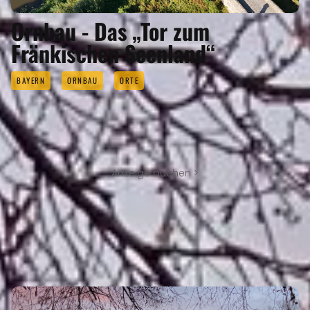
Ornbau - Das „Tor zum
Fränkischen Seenland“
BAYERN
ORNBAU
ORTE
Anzeige buchen >
SEHENSWERTES
Eigenen Eintrag kostenlos erstellen >