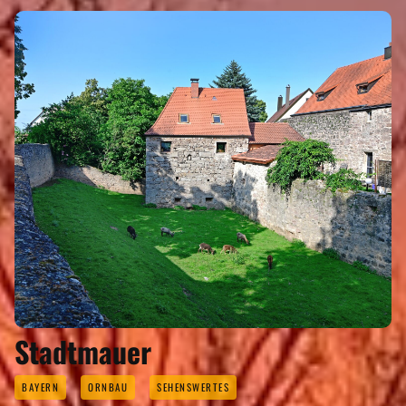
Stadtmauer
BAYERN
ORNBAU
SEHENSWERTES