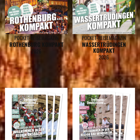
POCKET-REISEMAGAZIN
POCKET-REISEMAGAZIN
ROTHENBURG KOMPAKT
WASSERTRÜDINGEN
KOMPAKT
2026
2026