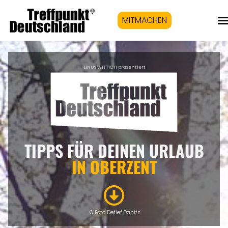
MITMACHEN
LINUS WITTICH präsentiert
TIPPS FÜR DEINEN URLAUB
IN
OBERZENT
© Foto Detlef Danitz