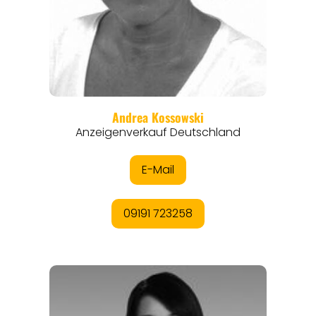
EVENTS
REISEFÜHRER
REISEMAGAZINE
THEMEN
ANGEBOTE