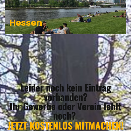
Hessen
Leider noch kein Eintrag
vorhanden?
Ihr Gewerbe oder Verein fehlt
noch?
JETZT KOSTENLOS MITMACHEN!