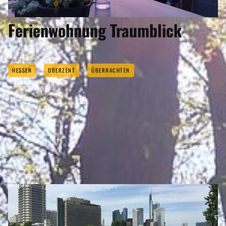
Ferienwohnung Traumblick
HESSEN
OBERZENT
ÜBERNACHTEN
OBERZENT GEHÖRT ZU DEN
REGIONEN