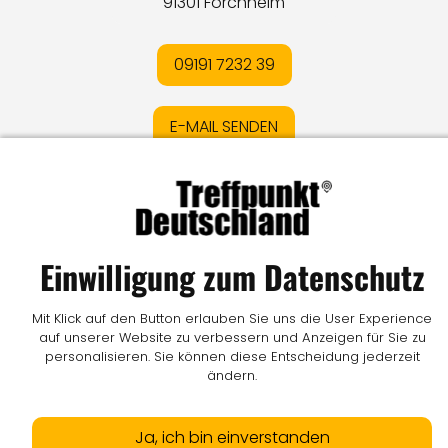
91301 Forchheim
09191 7232 39
E-MAIL SENDEN
Impressum
I
Datenschutz
I
Online-Streitschlichtung
I
AGB
I
Mediadaten
I
Kontakt
I
Vertrag widerrufen
Einwilligung zum Datenschutz
© LW Medien GmbH
Mit Klick auf den Button erlauben Sie uns die User Experience
auf unserer Website zu verbessern und Anzeigen für Sie zu
personalisieren. Sie können diese Entscheidung jederzeit
ändern.
Ja, ich bin einverstanden