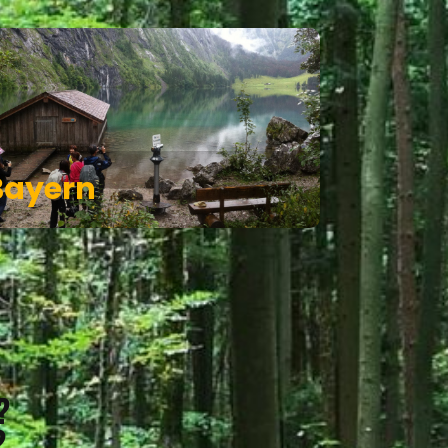
Bayern
?
?