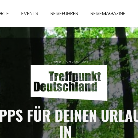
ORTE
EVENTS
REISEFÜHRER
REISEMAGAZINE
LINUS WITTICH präsentiert
IPPS FÜR DEINEN URLA
IN