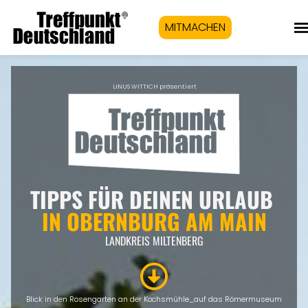
MITMACHEN
LINUS WITTICH präsentiert
TIPPS FÜR DEINEN URLAUB
IN
OBERNBURG AM MAIN
LANDKREIS MILTENBERG
Blick in den Rosengarten an der Kochsmühle_auf das Römermuseum