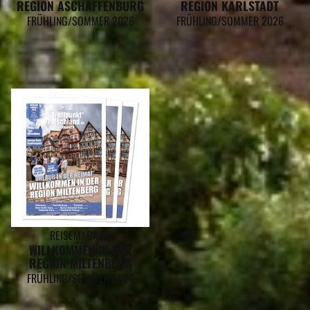
REGION ASCHAFFENBURG
REGION KARLSTADT
FRÜHLING/SOMMER 2026
FRÜHLING/SOMMER 2026
REISEMAGAZIN
WILLKOMMEN IN DER
REGION MILTENBERG
FRÜHLING/SOMMER 2026