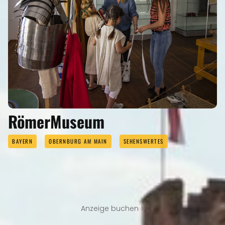
RömerMuseum
BAYERN
OBERNBURG AM MAIN
SEHENSWERTES
Anzeige buchen >