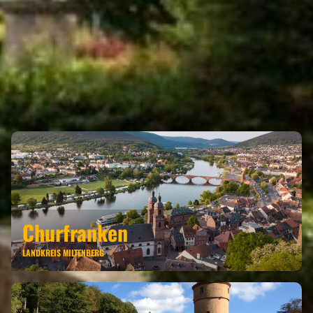
OBERNBURG AM MAIN GEHÖRT ZU
DEN REGIONEN
Churfranken
LANDKREIS MILTENBERG