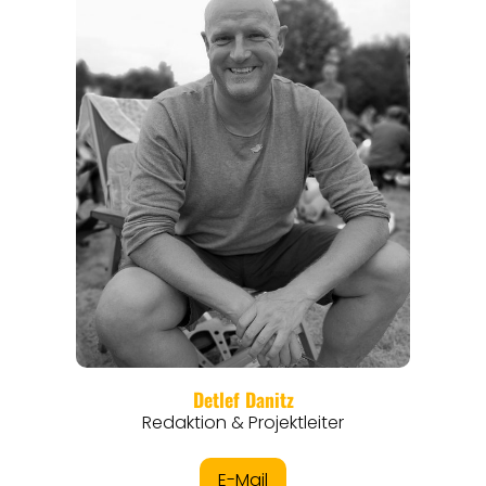
REGIONEN
ORTE
EVENTS
REISEFÜHRER
REISEMAGAZINE
THEMEN