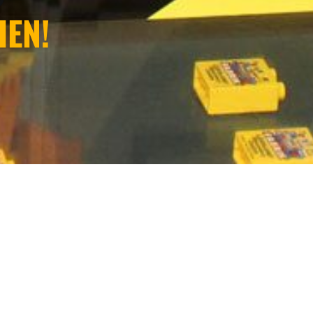
?
HEN!