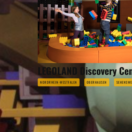
LEGOLAND Discovery Ce
NORDRHEIN-WESTFALEN
OBERHAUSEN
SEHENSWE
OBERHAU