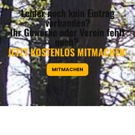
Leider noch kein Eintrag
vorhanden?
Ihr Gewerbe oder Verein fehlt
noch?
JETZT KOSTENLOS MITMACHEN!
MITMACHEN