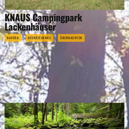
KNAUS Campingpark
Lackenhäuser
BAYERN
NEUREICHENAU
ÜBERNACHTEN
NEUREICHENAU GEHÖRT ZU DEN
REGIONEN