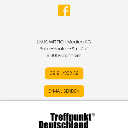
LINUS WITTICH Medien KG
Peter-Henlein-Straße 1
91301 Forchheim
09191 7232 39
E-MAIL SENDEN
Impressum
I
Datenschutz
I
Online-Streitschlichtung
I
AGB
I
Mediadaten
I
Kontakt
I
Vertrag widerrufen