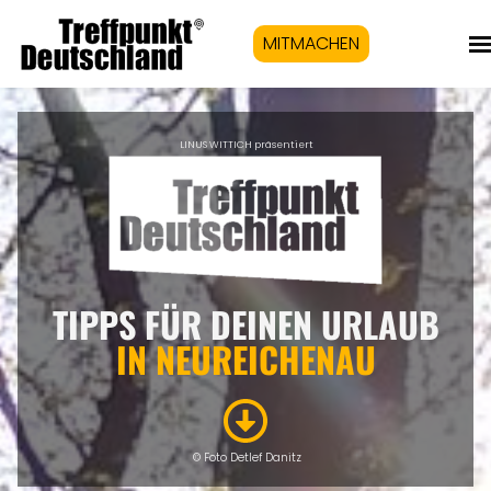
MITMACHEN
LINUS WITTICH präsentiert
TIPPS FÜR DEINEN URLAUB
IN NEUREICHENAU
© Foto Detlef Danitz