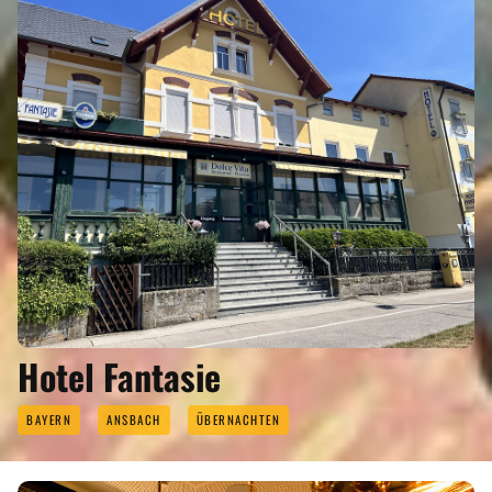
REGIONEN
ORTE
EVENTS
REISEFÜHRER
REISEMAGAZINE
Hotel Fantasie
BAYERN
ANSBACH
ÜBERNACHTEN
THEMEN