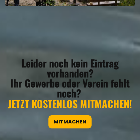
REGIONEN
Leider noch kein Eintrag
ORTE
vorhanden?
Ihr Gewerbe oder Verein fehlt
EVENTS
noch?
JETZT KOSTENLOS MITMACHEN!
REISEFÜHRER
MITMACHEN
REISEMAGAZINE