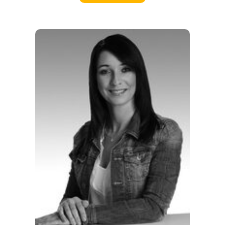
EVENTS
REISEFÜHRER
REISEMAGAZINE
THEMEN
ANGEBOTE