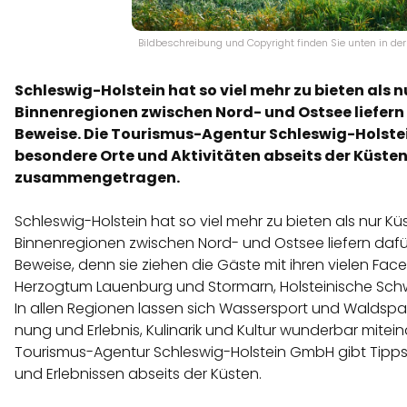
Bildbeschreibung und Copyright finden Sie unten in der 
Schleswig-Holstein hat so viel mehr zu bieten als n
Binnenregionen zwischen Nord- und Ostsee liefern
Beweise. Die Tourismus-Agentur Schleswig-Holstei
besondere Orte und Aktivitäten abseits der Küste
zusammengetragen.
Schleswig-Holstein hat so viel mehr zu bieten als nur Küs
Binnenregionen zwischen Nord- und Ostsee liefern daf
Beweise, denn sie ziehen die Gäste mit ihren vielen Face
Herzogtum Lauenburg und Stormarn, Holsteinische Schw
In allen Regionen lassen sich Was­ser­sport und Wald­spa­
nung und Er­leb­nis, Ku­li­na­rik und Kul­tur wunderbar mite
Tourismus-Agentur Schleswig-Holstein GmbH gibt Tipp
und Erlebnissen abseits der Küsten.