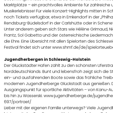
Marktplätze – ein prachtvolles Ambiente für zahlreiche
Musikerlebnisse! Für viele Konzert-Highlights mitten in S
noch Tickets verfügbar, etwa in Emkendorf in der „Philha
Rendsburg-Büdelsdorf in der Carlshütte oder in Schenefel
Unter anderem geben sich Stars wie Hélène Grimaud, Ni
Frantz, Sol Gabetta und der österreichische Liedermach
die Ehre. Eine Übersicht mit allen Spielorten des Schlesw
Festival findet sich unter
www.shmf.de/de/spielorteuebe
Jugendherbergen in Schleswig-Holstein
Der Glückstädter Hafen zählt zu den schönsten Uferstr
Norddeutschlands. Bunt und lebensfroh zeigt sich die St
ein- und ausfahrenden Boote sowie das fröhliche Treib
modernen Jugendherberge Glückstadt aus genießen. D
Ausgangspunkt für sportliche Aktivitäten – von Kanu-A
bis hin zu Wasserski.
www.jugendherberge.de/jugendhe
697/portraet/
Lieber mit der eigenen Familie unterwegs? Viele Jugen