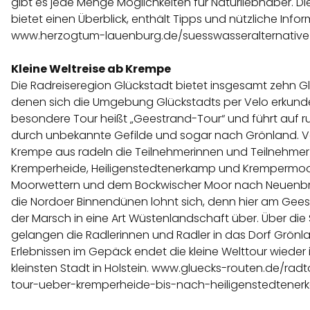
gibt es jede Menge Möglichkeiten für Naturliebhaber. D
bietet einen Überblick, enthält Tipps und nützliche Info
www.herzogtum-lauenburg.de/suesswasseralternative
Kleine Weltreise ab Krempe
Die Radreiseregion Glückstadt bietet insgesamt zehn G
denen sich die Umgebung Glückstadts per Velo erkunden
besondere Tour heißt „Geestrand-Tour“ und führt auf r
durch unbekannte Gefilde und sogar nach Grönland. Vo
Krempe aus radeln die Teilnehmerinnen und Teilnehme
Kremperheide, Heiligenstedtenerkamp und Krempermoo
Moorwettern und dem Bockwischer Moor nach Neuenbroo
die Nordoer Binnendünen lohnt sich, denn hier am Gees
der Marsch in eine Art Wüstenlandschaft über. Über die
gelangen die Radlerinnen und Radler in das Dorf Grönlan
Erlebnissen im Gepäck endet die kleine Welttour wieder 
kleinsten Stadt in Holstein.
www.gluecks-routen.de/radt
tour-ueber-kremperheide-bis-nach-heiligenstedtener