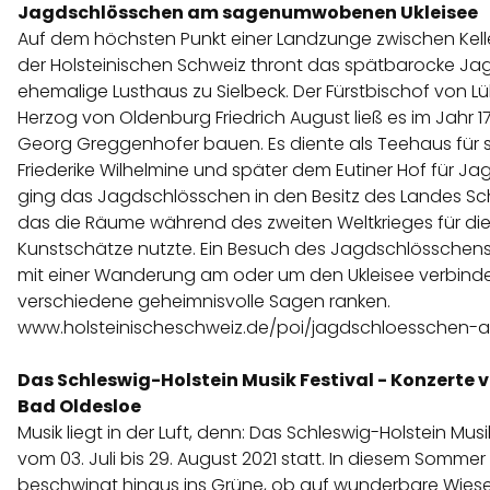
Jagdschlösschen am sagenumwobenen Ukleisee
Auf dem höchsten Punkt einer Landzunge zwischen Kelle
der Holsteinischen Schweiz thront das spätbarocke Ja
ehemalige Lusthaus zu Sielbeck. Der Fürstbischof von L
Herzog von Oldenburg Friedrich August ließ es im Jahr 
Georg Greggenhofer bauen. Es diente als Teehaus für s
Friederike Wilhelmine und später dem Eutiner Hof für Ja
ging das Jagdschlösschen in den Besitz des Landes Sch
das die Räume während des zweiten Weltkrieges für di
Kunstschätze nutzte. Ein Besuch des Jagdschlösschens
mit einer Wanderung am oder um den Ukleisee verbinde
verschiedene geheimnisvolle Sagen ranken.
www.holsteinischeschweiz.de/poi/jagdschloesschen-a
Das Schleswig-Holstein Musik Festival - Konzerte 
Bad Oldesloe
Musik liegt in der Luft, denn: Das Schleswig-Holstein Musi
vom 03. Juli bis 29. August 2021 statt. In diesem Sommer
beschwingt hinaus ins Grüne, ob auf wunderbare Wiese