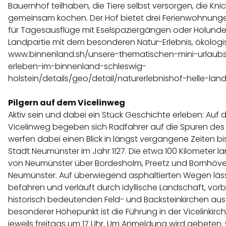
Bauernhof teilhaben, die Tiere selbst versorgen, die Kni
gemeinsam kochen. Der Hof bietet drei Ferienwohnunge
für Tagesausflüge mit Eselspaziergängen oder Holunder
Landpartie mit dem besonderen Natur-Erlebnis, ökologi
www.binnenland.sh/unsere-thematischen-mini-urlaubs
erleben-im-binnenland-schleswig-
holstein/details/geo/detail/naturerlebnishof-helle-lan
Pilgern auf dem Vicelinweg
Aktiv sein und dabei ein Stück Geschichte erleben: Au
Vicelinweg begeben sich Radfahrer auf die Spuren des H
werfen dabei einen Blick in längst vergangene Zeiten bi
Stadt Neumünster im Jahr 1127. Die etwa 100 Kilometer l
von Neumünster über Bordesholm, Preetz und Bornhöv
Neumünster. Auf überwiegend asphaltierten Wegen lässt
befahren und verläuft durch idyllische Landschaft, vor
historisch bedeutenden Feld- und Backsteinkirchen aus Z
besonderer Höhepunkt ist die Führung in der Vicelinkir
jeweils freitags um 17 Uhr. Um Anmeldung wird gebeten.