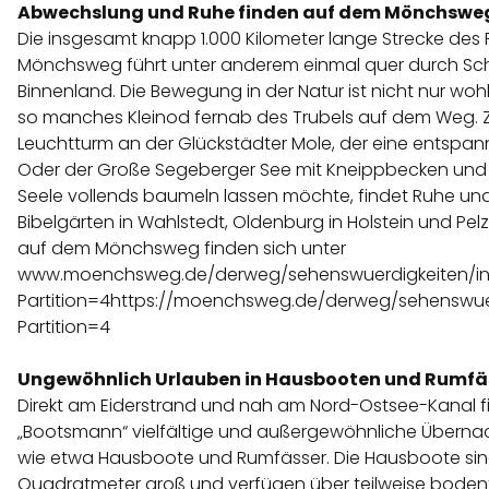
Abwechslung und Ruhe finden auf dem Mönchswe
Die insgesamt knapp 1.000 Kilometer lange Strecke de
Mönchsweg führt unter anderem einmal quer durch Sch
Binnenland. Die Bewegung in der Natur ist nicht nur woh
so manches Kleinod fernab des Trubels auf dem Weg. Z
Leuchtturm an der Glückstädter Mole, der eine entspann
Oder der Große Segeberger See mit Kneippbecken und
Seele vollends baumeln lassen möchte, findet Ruhe un
Bibelgärten in Wahlstedt, Oldenburg in Holstein und Pel
auf dem Mönchsweg finden sich unter
www.moenchsweg.de/derweg/sehenswuerdigkeiten/in
Partition=4https://moenchsweg.de/derweg/sehenswuer
Partition=4
Ungewöhnlich Urlauben in Hausbooten und Rumfäss
Direkt am Eiderstrand und nah am Nord-Ostsee-Kanal f
„Bootsmann“ vielfältige und außergewöhnliche Überna
wie etwa Hausboote und Rumfässer. Die Hausboote sind
Quadratmeter groß und verfügen über teilweise bodenti