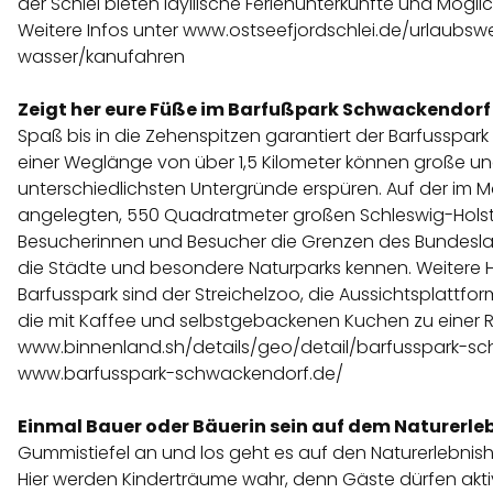
der Schlei bieten idyllische Ferienunterkünfte und Mögli
Weitere Infos unter
www.ostseefjordschlei.de/urlaubswe
wasser/kanufahren
Zeigt her eure Füße im Barfußpark Schwackendorf
Spaß bis in die Zehenspitzen garantiert der Barfusspar
einer Weglänge von über 1,5 Kilometer können große und
unterschiedlichsten Untergründe erspüren. Auf der im 
angelegten, 550 Quadratmeter großen Schleswig-Holst
Besucherinnen und Besucher die Grenzen des Bundesl
die Städte und besondere Naturparks kennen. Weitere
Barfusspark sind der Streichelzoo, die Aussichtsplattfor
die mit Kaffee und selbstgebackenen Kuchen zu einer Ra
www.binnenland.sh/details/geo/detail/barfusspark-
www.barfusspark-schwackendorf.de/
Einmal Bauer oder Bäuerin sein auf dem Naturerleb
Gummistiefel an und los geht es auf den Naturerlebnish
Hier werden Kinderträume wahr, denn Gäste dürfen ak