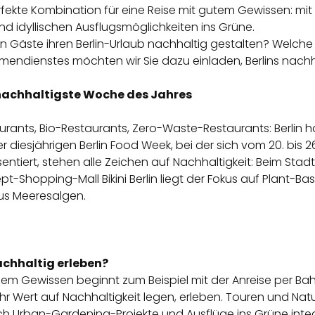
perfekte Kombination für eine Reise mit gutem Gewissen: mit
 idyllischen Ausflugsmöglichkeiten ins Grüne.
en Gäste ihren
Berlin-Urlaub nachhaltig gestalten
? Welch
emendienstes möchten wir Sie dazu einladen,
Berlins nach
 nachhaltigste Woche des Jahres
rants, Bio-Restaurants, Zero-Waste-Restaurants: Berlin h
er diesjährigen
Berlin Food Week
, bei der sich vom 20. bis 
sentiert, stehen alle Zeichen auf
Nachhaltigkeit
: Beim Sta
pt-Shopping-Mall Bikini Berlin liegt der Fokus auf Plant-Ba
aus Meeresalgen.
achhaltig erleben?
em Gewissen beginnt zum Beispiel mit der Anreise per Bahn
hr Wert auf Nachhaltigkeit legen, erleben. Touren und Na
ich
Urban-Gardening-Projekte
und
Ausflüge ins Grüne
inte