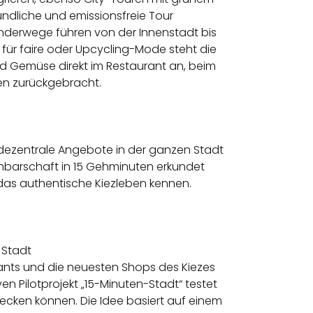
ndliche und emissionsfreie Tour
nderwege
führen von der Innenstadt bis
ür faire oder Upcycling-
Mode
steht die
nd Gemüse direkt im Restaurant an, beim
en zurückgebracht.
t dezentrale Angebote in der ganzen Stadt
chbarschaft in 15 Gehminuten erkundet
das authentische Kiezleben kennen.
 Stadt
ants und die neuesten Shops des Kiezes
n Pilotprojekt „15-Minuten-Stadt“ testet
tdecken können. Die Idee basiert auf einem