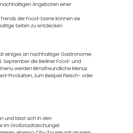
nachhaltigen Angeboten
einer
e
Trends der Food-Szene
können sie
haltige Seiten
zu entdecken.
at einiges an
nachhaltiger Gastronomie
26. September die Berliner Food- und
dtmenü werden klimafreundliche Menüs
sed-Produkten, zum Beispiel Fleisch- oder
 und lässt sich in den
tur im Großstadtdschungel:
grieren, ebenso City-Touren mit grünem