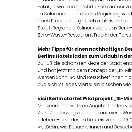
Fokus, etwa eine geführte
Fahrradtour
zu 
im
Solarboot
quer durchs Regierungsviert
nach Brandenburg durch malerische Lands
Stadt. Regionale Kulinarik krönt das Berli
Zero-Waste-Restaurant
Frea
in der Tors
Mehr Tipps für einen nachhaltigen Be
Berlins Hotels laden zum Urlaub in d
Zu Fuß die schönsten Kieze der Stadt ent
und hat jetzt mit dem Konzept der „15-M
werden kann. So sind Besucher*innen nic
Zugleich ist jedes Viertel ein bisschen wi
visitBerlin
startet Pilotprojekt „15-M
Mit einem innovativen Angebot laden visit
Zu Fuß unterwegs sein und auf diese Wei
erleben – und das im Umkreis von nur 15 
visitBerlin, wie Besucherinnen und Besuch