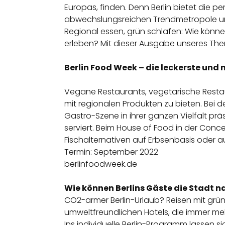
Europas
, finden. Denn Berlin bietet die 
abwechslungsreichen Trendmetropole und
Regional essen, grün schlafen: Wie könn
erleben? Mit dieser Ausgabe unseres Th
Berlin Food Week – die leckerste und
Vegane Restaurants, vegetarische Restau
mit regionalen Produkten zu bieten. Bei d
Gastro-Szene in ihrer ganzen Vielfalt prä
serviert. Beim House of Food in der Conce
Fischalternativen auf Erbsenbasis oder 
Termin: September 2022
berlinfoodweek.de
Wie können Berlins Gäste die Stadt n
CO2-armer Berlin-Urlaub? Reisen mit grün
umweltfreundlichen
Hotels
, die immer me
Ins individuelle
Berlin-Programm
lassen s