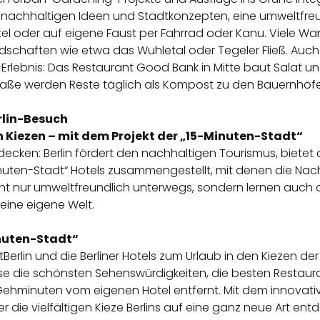
nachhaltigen Ideen und Stadtkonzepten, eine umweltfreu
el oder auf eigene Faust per
Fahrrad
oder
Kanu
. Viele
Wa
chaften wie etwa das Wuhletal oder Tegeler Fließ. Auch f
n-Erlebnis: Das Restaurant
Good Bank
in Mitte baut Salat u
traße werden Reste täglich als Kompost zu den Bauernhöf
rlin-Besuch
en Kiezen – mit dem Projekt der „15-Minuten-Stadt“
decken: Berlin fördert den nachhaltigen Tourismus, biete
inuten-Stadt“ Hotels zusammengestellt, mit denen die Na
ht nur umweltfreundlich unterwegs, sondern lernen auch 
e eine eigene Welt.
inuten-Stadt“
Berlin und die Berliner Hotels zum Urlaub in den Kiezen der
se die schönsten Sehenswürdigkeiten, die besten Restaur
Gehminuten vom eigenen Hotel entfernt. Mit dem innovative
er die vielfältigen Kieze Berlins auf eine ganz neue Art en