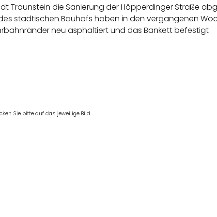
adt Traunstein die Sanierung der Höpperdinger Straße abge
er des städtischen Bauhofs haben in den vergangenen Wo
hrbahnränder neu asphaltiert und das Bankett befestigt
en Sie bitte auf das jeweilige Bild.