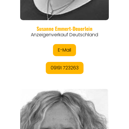
ORTE
EVENTS
REISEFÜHRER
REISEMAGAZINE
THEMEN
ANGEBOTE