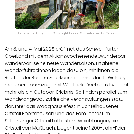
Bildbeschreibung und Copyright finden Sie unten in der Galerie.
Am 3. und 4. Mai 2025 eröffnet das Schweinfurter
OberLand mit dem Aktionswochenende „wunderbar
wanderbar“ seine neue Wandersaison. Erfahrene
Wanderführer:innen laden dazu ein, mit ihnen die
Routen der Region zu erkunden – mal durch Wälder,
mal über Höhenzüge mit Weitblick. Doch das Event ist
mehr als ein Outdoor-Erlebnis. So finden parallel zum
Wanderangebot zahlreiche Veranstaltungen statt,
darunter das Waaghäuslefest in Üchtelhausener
Ortsteil Ebertshausen und das Familienfest im
Schonunger Ortsteil Löffelsterz. Weichtungen, ein
Ortsteil von Maßbach, begeht seine 1.200-Jahr-Feier.