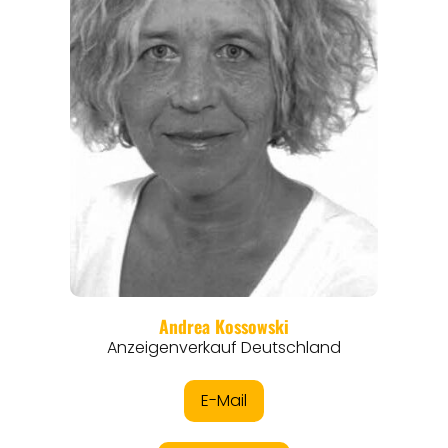
ORTE
EVENTS
REISEFÜHRER
REISEMAGAZINE
THEMEN
ANGEBOTE