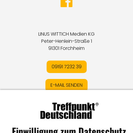
LINUS WITTICH Medien KG
Peter-Henlein-Straße 1
91301 Forchheim
09191 7232 39
E-MAIL SENDEN
Impressum
I
Datenschutz
I
Online-Streitschlichtung
I
AGB
I
Mediadaten
I
Kontakt
I
Vertrag widerrufen
Einwilligung zum Datenschutz