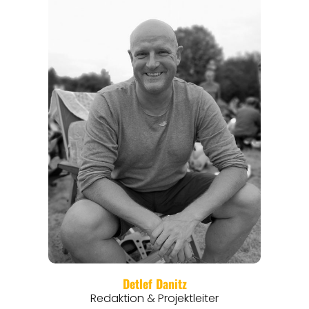
REGIONEN
ORTE
EVENTS
REISEFÜHRER
REISEMAGAZINE
THEMEN