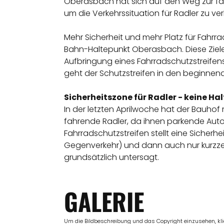
Oberasbach hat sich auf den Weg zur f
um die Verkehrssituation für Radler zu ve
Mehr Sicherheit und mehr Platz für Fahr
Bahn-Haltepunkt Oberasbach. Diese Ziel
Aufbringung eines Fahrradschutzstreifen
geht der Schutzstreifen in den beginn
Sicherheitszone für Radler - keine Ha
In der letzten Aprilwoche hat der Bauho
fahrende Radler, da ihnen parkende Aut
Fahrradschutzstreifen stellt eine Sicherhe
Gegenverkehr) und dann auch nur kurzzei
grundsätzlich untersagt.
GALERIE
Um die Bildbeschreibung und das Copyright einzusehen, klick