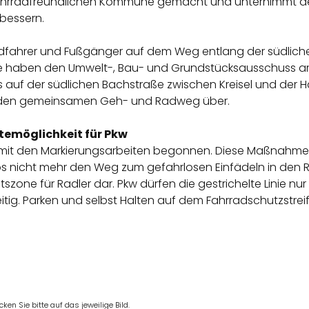
ahrradfreundlichen Kommune gemacht und unternimmt der
rbessern.
radfahrer und Fußgänger auf dem Weg entlang der südlich
e haben den Umwelt-, Bau- und Grundstücksausschuss am
s auf der südlichen Bachstraße zwischen Kreisel und der
enden gemeinsamen Geh- und Radweg über.
ltemöglichkeit für Pkw
f mit den Markierungsarbeiten begonnen. Diese Maßnahme e
os nicht mehr den Weg zum gefahrlosen Einfädeln in den
itszone für Radler dar. Pkw dürfen die gestrichelte Linie n
tig. Parken und selbst Halten auf dem Fahrradschutzstrei
en Sie bitte auf das jeweilige Bild.