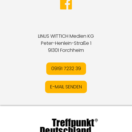
LINUS WITTICH Medien KG
Peter-Henlein-Straße 1
91301 Forchheim
09191 7232 39
E-MAIL SENDEN
Impressum
I
Datenschutz
I
Online-Streitschlichtung
I
AGB
I
Mediadaten
I
Kontakt
I
Vertrag widerrufen