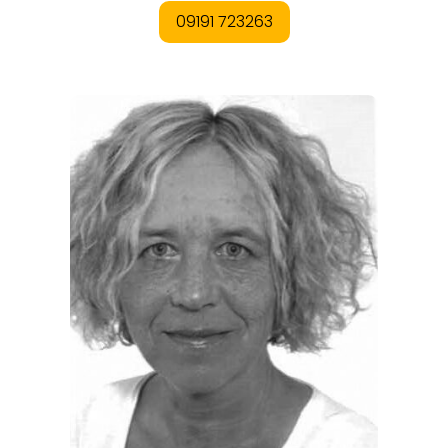
REGIONEN
ORTE
EVENTS
REISEFÜHRER
REISEMAGAZINE
THEMEN