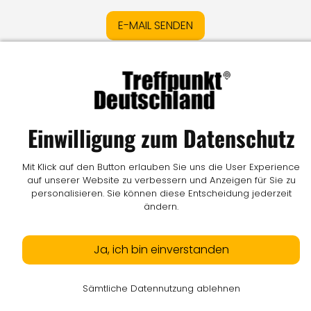
E-MAIL SENDEN
Impressum
I
Datenschutz
I
Online-Streitschlichtung
I
AGB
I
Mediadaten
I
Kontakt
I
Vertrag widerrufen
Einwilligung zum Datenschutz
© LW Medien GmbH
Mit Klick auf den Button erlauben Sie uns die User Experience
auf unserer Website zu verbessern und Anzeigen für Sie zu
personalisieren. Sie können diese Entscheidung jederzeit
ändern.
Ja, ich bin einverstanden
Sämtliche Datennutzung ablehnen