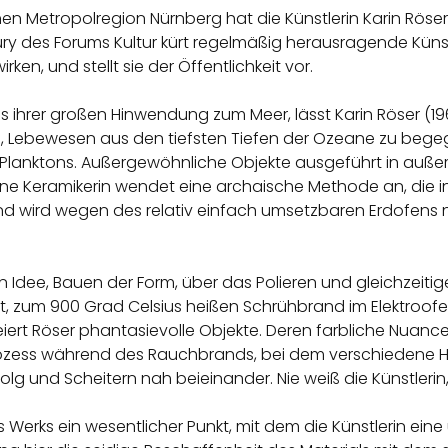
en Metropolregion Nürnberg hat die Künstlerin Karin Röser i
ry des Forums Kultur kürt regelmäßig herausragende Künstle
en, und stellt sie der Öffentlichkeit vor.
aus ihrer großen Hinwendung zum Meer, lässt Karin Röser (1
Lebewesen aus den tiefsten Tiefen der Ozeane zu begegn
lanktons. Außergewöhnliche Objekte ausgeführt in auße
bene Keramikerin wendet eine archaische Methode an, die i
nd wird wegen des relativ einfach umsetzbaren Erdofens 
Idee, Bauen der Form, über das Polieren und gleichzeitig
at, zum 900 Grad Celsius heißen Schrühbrand im Elektroof
kreiert Röser phantasievolle Objekte. Deren farbliche Nua
rozess während des Rauchbrands, bei dem verschiedene H
rfolg und Scheitern nah beieinander. Nie weiß die Künstler
Werks ein wesentlicher Punkt, mit dem die Künstlerin eine