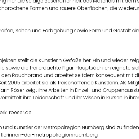
e eng hier die seidige Beschaffenheit des Materials mit 
chbrochene Formen und rauere Oberflächen, die wiederum ei
egreifen, Sehen und Farbgebung sowie Form und Gestalt e
n stellt die Künstlerin Gefäße her. Hin und wieder zeigt si
 sowie die frei erdachte Figur. Hauptsächlich eignete sic
für den Rauchbrand und arbeitet seitdem konsequent mit die
 2005 arbeitet sie als freischaffende Künstlerin. Als Mitg
. Karin Röser zeigt ihre Arbeiten in Einzel- und Gruppenaus
ittelt ihre Leidenschaft und ihr Wissen in Kursen in ihrem 
erk-roeser.de
n und Künstler der Metropolregion Nürnberg sind zu finden
tlerinnen-der-metropolregionnuernberg