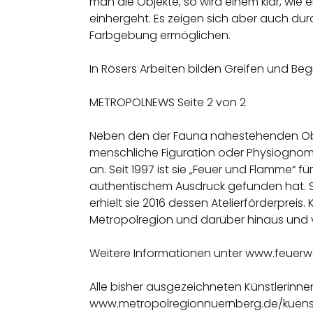
man die Objekte, so wird einem klar, wi
einhergeht. Es zeigen sich aber auch dur
Farbgebung ermöglichen.
In Rösers Arbeiten bilden Greifen und B
METROPOLNEWS Seite 2 von 2
Neben den der Fauna nahestehenden Objekte
menschliche Figuration oder Physiognomie
an. Seit 1997 ist sie „Feuer und Flamme“ 
authentischem Ausdruck gefunden hat. Seit
erhielt sie 2016 dessen Atelierförderpreis
Metropolregion und darüber hinaus und verm
Weitere Informationen unter www.feuerw
Alle bisher ausgezeichneten Künstlerinne
www.metropolregionnuernberg.de/kuens