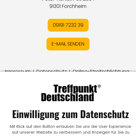
91301 Forchheim
09191 7232 39
E-MAIL SENDEN
Impressum
I
Datenschutz
I
Online-Streitschlichtung
I
AGB
I
Mediadaten
I
Kontakt
I
Vertrag widerrufen
© LW Medien GmbH
Einwilligung zum Datenschutz
Mit Klick auf den Button erlauben Sie uns die User Experience
auf unserer Website zu verbessern und Anzeigen für Sie zu