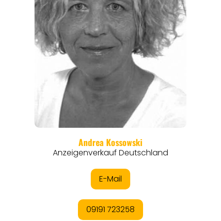
ORTE
EVENTS
REISEFÜHRER
REISEMAGAZINE
THEMEN
ANGEBOTE