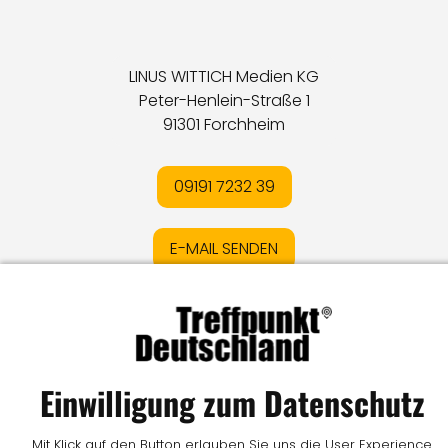
LINUS WITTICH Medien KG
Peter-Henlein-Straße 1
91301 Forchheim
09191 7232 39
E-MAIL SENDEN
Impressum
I
Datenschutz
I
Online-Streitschlichtung
I
AGB
I
Mediadaten
I
Kontakt
I
Vertrag widerrufen
Einwilligung zum Datenschutz
© LW Medien GmbH
Mit Klick auf den Button erlauben Sie uns die User Experience