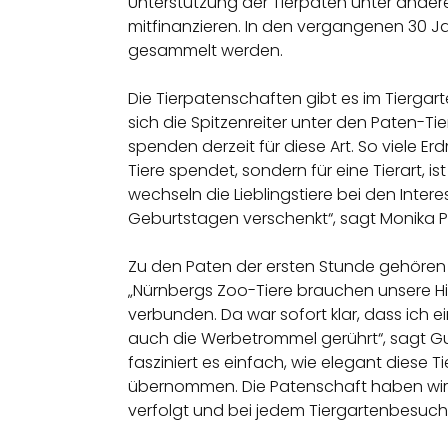
Unterstützung der Tierpaten unter ande
mitfinanzieren. In den vergangenen 30 Ja
gesammelt werden.
Die Tierpatenschaften gibt es im Tiergarten
sich die Spitzenreiter unter den Paten-Ti
spenden derzeit für diese Art. So viele E
Tiere spendet, sondern für eine Tierart,
wechseln die Lieblingstiere bei den Int
Geburtstagen verschenkt“, sagt Monika Pr
Zu den Paten der ersten Stunde gehören
„Nürnbergs Zoo-Tiere brauchen unsere Hi
verbunden. Da war sofort klar, dass ich 
auch die Werbetrommel gerührt“, sagt Gu
fasziniert es einfach, wie elegant diese
übernommen. Die Patenschaft haben wir je
verfolgt und bei jedem Tiergartenbesuch 