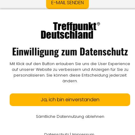
E-MAIL SENDEN
Impressum
I
Datenschutz
I
Online-Streitschlichtung
I
AGB
I
Mediadaten
I
Kontakt
I
Vertrag widerrufen
Einwilligung zum Datenschutz
© LW Medien GmbH
Mit Klick auf den Button erlauben Sie uns die User Experience
auf unserer Website zu verbessern und Anzeigen für Sie zu
personalisieren. Sie können diese Entscheidung jederzeit
ändern.
Ja, ich bin einverstanden
Sämtliche Datennutzung ablehnen
Datenschutz
|
Impressum