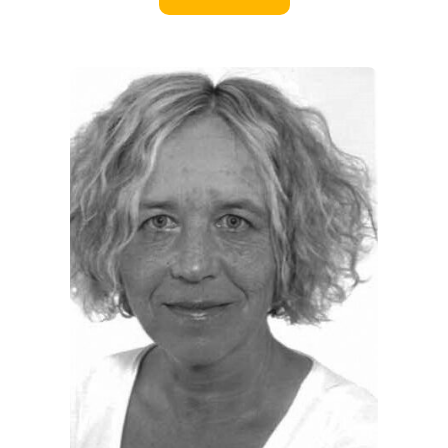
REGIONEN
ORTE
EVENTS
REISEFÜHRER
REISEMAGAZINE
THEMEN