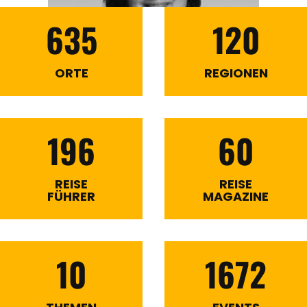
635
120
ORTE
REGIONEN
196
60
REISE
REISE
FÜHRER
MAGAZINE
10
1672