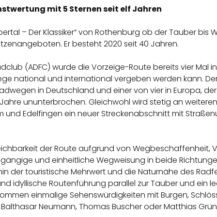
stwertung mit 5 Sternen seit elf Jahren
bertal – Der Klassiker“ von Rothenburg ob der Tauber bis
enangeboten. Er besteht 2020 seit 40 Jahren.
lub (ADFC) wurde die Vorzeige-Route bereits vier Mal in F
ge national und international vergeben werden kann. Der
e-Radwegen in Deutschland und einer von vier in Europa, de
elf Jahre ununterbrochen. Gleichwohl wird stetig an weiter
und Edelfingen ein neuer Streckenabschnitt mit Straßenun
reichbarkeit der Route aufgrund von Wegbeschaffenheit,
chgängige und einheitliche Wegweisung in beide Richtungen 
rhin der touristische Mehrwert und die Naturnähe des Radfe
 idyllische Routenführung parallel zur Tauber und ein leck
kommen einmalige Sehenswürdigkeiten mit Burgen, Schlös
, Balthasar Neumann, Thomas Buscher oder Matthias Grü