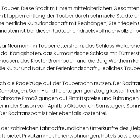
r Tauber. Diese Stadt mit ihrem mittelalterlichen Gesamtens
en Etappen entlang der Tauber durch schmucke Städte u
ine herrliche Kulturlandschaft mit Rebhängen, Steinriege
stein ist bei dieser Radtour eindrucksvoll nachvollziehb
asar Neumann in Tauberrettersheim, das Schloss Weikers
da-Königshofen, das Kurmainzische Schloss mit Türmerst
ausen, das Kloster Bronnbach und die Burg Wertheim kenn
ie Kultur und Natur der Ferienlandschaft „Liebliches Tauber
ch die Radelzüge auf der Tauberbahn nutzen. Der Radtran
 Samstagen, Sonn- und Feiertagen ganztägig kostenfrei. I
Fahrkarte Ermäßigungen auf Eintrittspreise und Führungen
er in der Saison von April bis Oktober an Samstagen, Son
r Radtransport ist hier ebenfalls kostenfrei.
der zahlreichen fahrradfreundlichen Unterkünfte des „Lieb
ft bietet Privatzimmer, Ferienwohnungen, Hotels sowie au