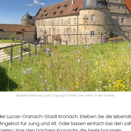
Bildbeschreibung und Copyright finden Sie unten in der Galerie.
der Lucas-Cranach-Stadt Kronach. Erleben Sie die lebend
bot für Jung und Alt. Oder lassen einfach bei den zahl
ielen über den Dächern Kronachs die Seele baumeln...