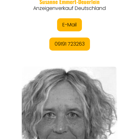
EVENTS
REISEFÜHRER
REISEMAGAZINE
THEMEN
ANGEBOTE