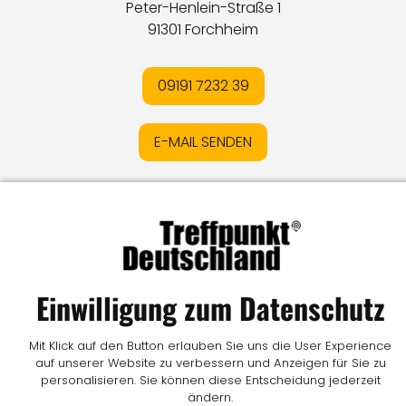
Peter-Henlein-Straße 1
91301 Forchheim
09191 7232 39
E-MAIL SENDEN
Impressum
I
Datenschutz
I
Online-Streitschlichtung
I
AGB
I
Mediadaten
I
Kontakt
I
Vertrag widerrufen
© LW Medien GmbH
Einwilligung zum Datenschutz
Mit Klick auf den Button erlauben Sie uns die User Experience
auf unserer Website zu verbessern und Anzeigen für Sie zu
personalisieren. Sie können diese Entscheidung jederzeit
ändern.