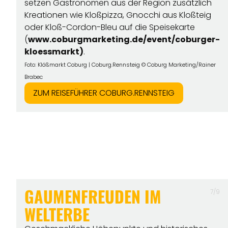
setzen Gastronomen aus der Region zusätzlich
Kreationen wie Kloßpizza, Gnocchi aus Kloßteig
oder Kloß-Cordon-Bleu auf die Speisekarte
(
www.coburgmarketing.de/event/coburger-
kloessmarkt
)
.
Klößmarkt Coburg | Coburg.Rennsteig © Coburg Marketing/Rainer
Foto:
Brabec
ZUM REISEFÜHRER COBURG.RENNSTEIG
GAUMENFREUDEN IM
7/9
WELTERBE