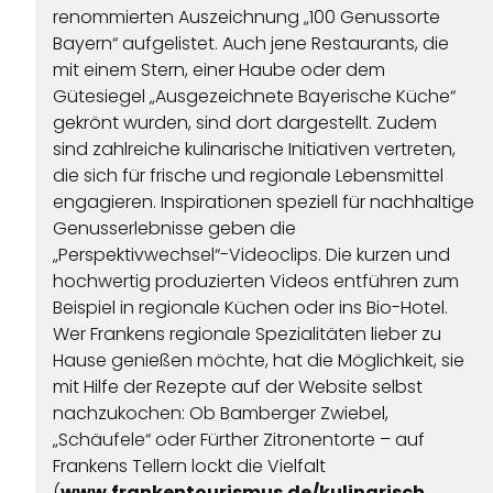
renommierten Auszeichnung „100 Genussorte
Bayern“ aufgelistet. Auch jene Restaurants, die
mit einem Stern, einer Haube oder dem
Gütesiegel „Ausgezeichnete Bayerische Küche“
REGIONEN
gekrönt wurden, sind dort dargestellt. Zudem
sind zahlreiche kulinarische Initiativen vertreten,
die sich für frische und regionale Lebensmittel
ORTE
engagieren. Inspirationen speziell für nachhaltige
Genusserlebnisse geben die
„Perspektivwechsel“-Videoclips. Die kurzen und
EVENTS
hochwertig produzierten Videos entführen zum
Beispiel in regionale Küchen oder ins Bio-Hotel.
Wer Frankens regionale Spezialitäten lieber zu
REISEFÜHRER
Hause genießen möchte, hat die Möglichkeit, sie
mit Hilfe der Rezepte auf der Website selbst
REISEMAGAZINE
nachzukochen: Ob Bamberger Zwiebel,
„Schäufele“ oder Fürther Zitronentorte – auf
Frankens Tellern lockt die Vielfalt
THEMEN
(
www.frankentourismus.de/kulinarisch
,