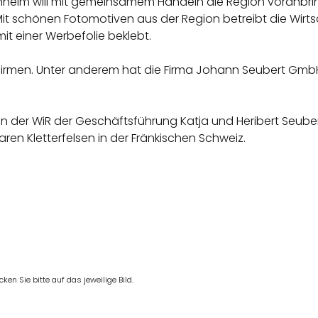
hheim will mit gemeinsamem Handeln die Region voranbri
it schönen Fotomotiven aus der Region betreibt die Wirt
t einer Werbefolie beklebt.
stikfirmen. Unter anderem hat die Firma Johann Seubert Gmb
 der WiR der Geschäftsführung Katja und Heribert Seuber
ren Kletterfelsen in der Fränkischen Schweiz.
en Sie bitte auf das jeweilige Bild.