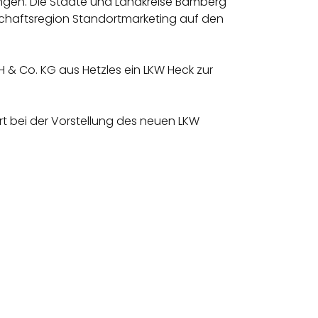
ngen. Die Städte und Landkreise Bamberg
schaftsregion Standortmarketing auf den
H & Co. KG aus Hetzles ein LKW Heck zur
t bei der Vorstellung des neuen LKW