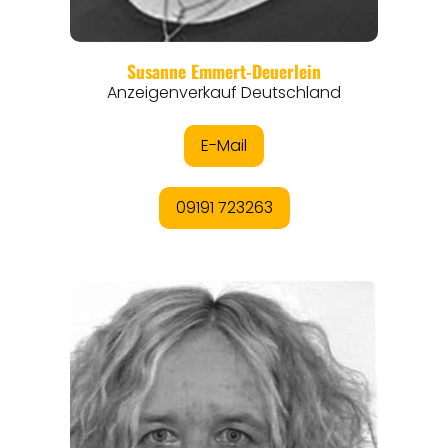
ORTE
EVENTS
REISEFÜHRER
REISEMAGAZINE
THEMEN
ANGEBOTE