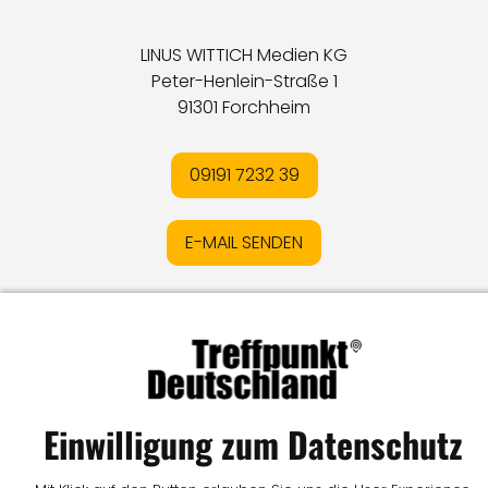
LINUS WITTICH Medien KG
Peter-Henlein-Straße 1
91301 Forchheim
09191 7232 39
E-MAIL SENDEN
Impressum
I
Datenschutz
I
Online-Streitschlichtung
I
AGB
I
Mediadaten
I
Kontakt
I
Vertrag widerrufen
© LW Medien GmbH
Einwilligung zum Datenschutz