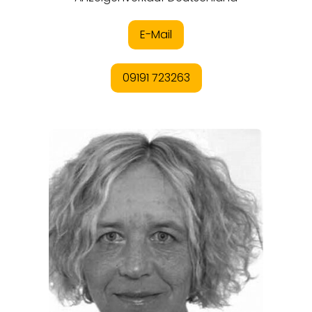
EVENTS
REISEFÜHRER
REISEMAGAZINE
THEMEN
ANGEBOTE