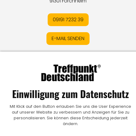
91301 Forchheim
09191 7232 39
E-MAIL SENDEN
Impressum
I
Datenschutz
I
Online-Streitschlichtung
I
AGB
I
Mediadaten
I
Kontakt
I
Vertrag widerrufen
© LW Medien GmbH
Einwilligung zum Datenschutz
Mit Klick auf den Button erlauben Sie uns die User Experience
auf unserer Website zu verbessern und Anzeigen für Sie zu
personalisieren. Sie können diese Entscheidung jederzeit
ändern.