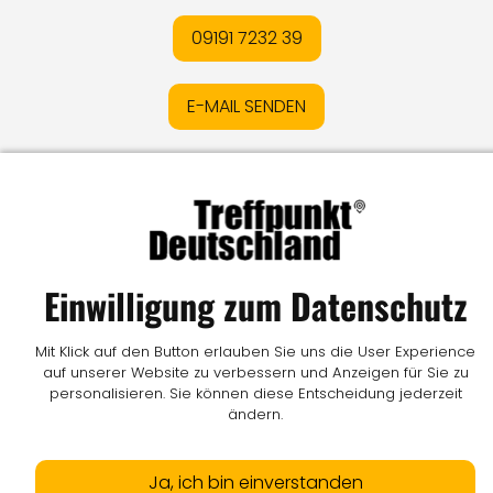
09191 7232 39
E-MAIL SENDEN
Impressum
I
Datenschutz
I
Online-Streitschlichtung
I
AGB
I
Mediadaten
I
Kontakt
I
Vertrag widerrufen
© LW Medien GmbH
Einwilligung zum Datenschutz
Mit Klick auf den Button erlauben Sie uns die User Experience
auf unserer Website zu verbessern und Anzeigen für Sie zu
personalisieren. Sie können diese Entscheidung jederzeit
ändern.
Ja, ich bin einverstanden