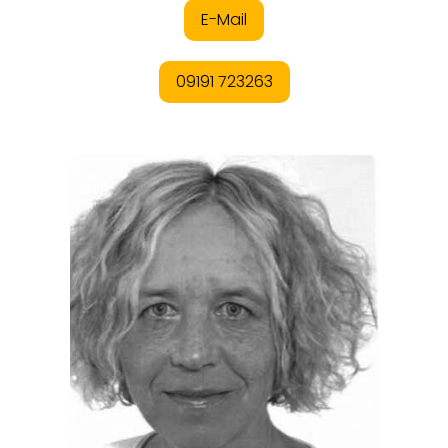
EVENTS
REISEFÜHRER
REISEMAGAZINE
THEMEN
ANGEBOTE