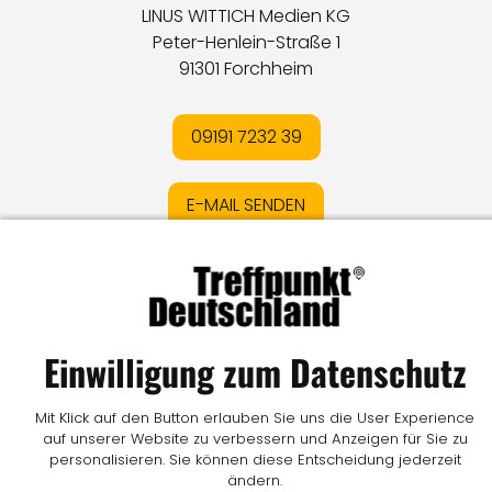
LINUS WITTICH Medien KG
Peter-Henlein-Straße 1
91301 Forchheim
09191 7232 39
E-MAIL SENDEN
Impressum
I
Datenschutz
I
Online-Streitschlichtung
I
AGB
I
Mediadaten
I
Kontakt
I
Vertrag widerrufen
Einwilligung zum Datenschutz
© LW Medien GmbH
Mit Klick auf den Button erlauben Sie uns die User Experience
auf unserer Website zu verbessern und Anzeigen für Sie zu
personalisieren. Sie können diese Entscheidung jederzeit
ändern.