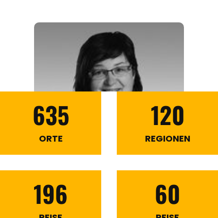
635
120
ORTE
REGIONEN
196
60
REISE
REISE