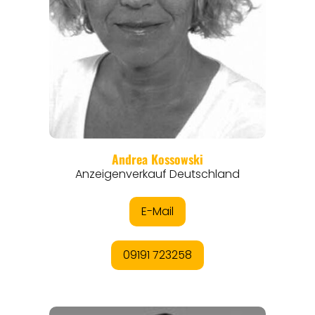
EVENTS
REISEFÜHRER
REISEMAGAZINE
THEMEN
ANGEBOTE