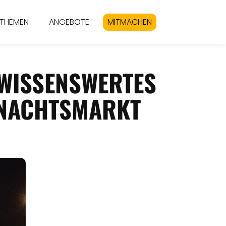
THEMEN
ANGEBOTE
MITMACHEN
 WISSENSWERTES
HNACHTSMARKT