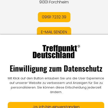
91301 Forchheim
09191 7232 39
E-MAIL SENDEN
Impressum
I
Datenschutz
I
Online-Streitschlichtung
I
AGB
I
Mediadaten
I
Kontakt
I
Vertrag widerrufen
Einwilligung zum Datenschutz
© LW Medien GmbH
Mit Klick auf den Button erlauben Sie uns die User Experience
auf unserer Website zu verbessern und Anzeigen für Sie zu
personalisieren. Sie können diese Entscheidung jederzeit
ändern.
Ja, ich bin einverstanden