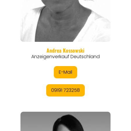
EVENTS
REISEFÜHRER
REISEMAGAZINE
THEMEN
ANGEBOTE