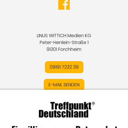
LINUS WITTICH Medien KG
Peter-Henlein-Straße 1
91301 Forchheim
09191 7232 39
E-MAIL SENDEN
Impressum
I
Datenschutz
I
Online-Streitschlichtung
I
AGB
I
Mediadaten
I
Kontakt
I
Vertrag widerrufen