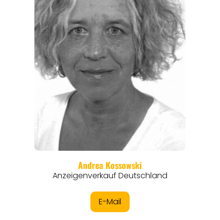
ORTE
EVENTS
REISEFÜHRER
REISEMAGAZINE
THEMEN
ANGEBOTE