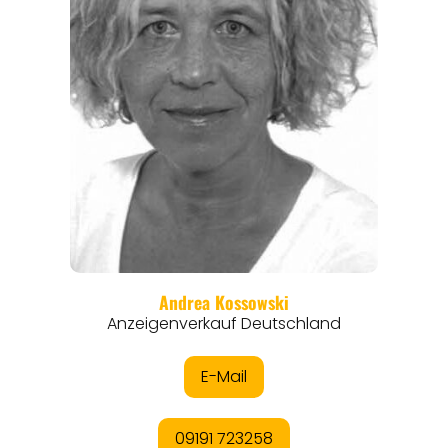
ORTE
EVENTS
REISEFÜHRER
REISEMAGAZINE
THEMEN
ANGEBOTE