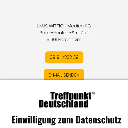
LINUS WITTICH Medien KG
Peter-Henlein-Straße 1
91301 Forchheim
09191 7232 39
E-MAIL SENDEN
Impressum
I
Datenschutz
I
Online-Streitschlichtung
I
AGB
I
Mediadaten
I
Kontakt
I
Vertrag widerrufen
Einwilligung zum Datenschutz
© LW Medien GmbH