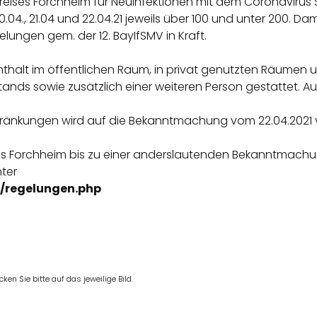
eises Forchheim für Neuinfektionen mit dem Coronavirus 
4., 21.04 und 22.04.21 jeweils über 100 und unter 200. Dam
ungen gem. der 12. BayIfSMV in Kraft.
thalt im öffentlichen Raum, in privat genutzten Räumen 
nds sowie zusätzlich einer weiteren Person gestattet. Au
chränkungen wird auf die Bekanntmachung vom 22.04.2021 
eis Forchheim bis zu einer anderslautenden Bekanntmach
ter
a/regelungen.php
en Sie bitte auf das jeweilige Bild.