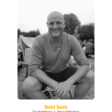
REGIONEN
ORTE
EVENTS
REISEFÜHRER
REISEMAGAZINE
THEMEN