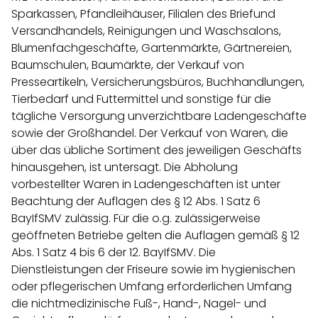
Sparkassen, Pfandleihäuser, Filialen des Briefund
Versandhandels, Reinigungen und Waschsalons,
Blumenfachgeschäfte, Gartenmärkte, Gärtnereien,
Baumschulen, Baumärkte, der Verkauf von
Presseartikeln, Versicherungsbüros, Buchhandlungen,
Tierbedarf und Futtermittel und sonstige für die
tägliche Versorgung unverzichtbare Ladengeschäfte
sowie der Großhandel. Der Verkauf von Waren, die
über das übliche Sortiment des jeweiligen Geschäfts
hinausgehen, ist untersagt. Die Abholung
vorbestellter Waren in Ladengeschäften ist unter
Beachtung der Auflagen des § 12 Abs. 1 Satz 6
BayIfSMV zulässig. Für die o.g. zulässigerweise
geöffneten Betriebe gelten die Auflagen gemäß § 12
Abs. 1 Satz 4 bis 6 der 12. BayIfSMV. Die
Dienstleistungen der Friseure sowie im hygienischen
oder pflegerischen Umfang erforderlichen Umfang
die nichtmedizinische Fuß-, Hand-, Nagel- und