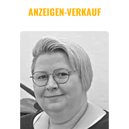
ORTE
EVENTS
REISEFÜHRER
REISEMAGAZINE
THEMEN
ANGEBOTE