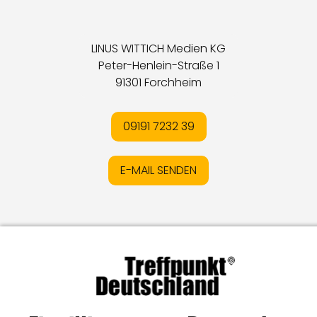
LINUS WITTICH Medien KG
Peter-Henlein-Straße 1
91301 Forchheim
09191 7232 39
E-MAIL SENDEN
Impressum
I
Datenschutz
I
Online-Streitschlichtung
I
AGB
I
Mediadaten
I
Kontakt
I
Vertrag widerrufen
© LW Medien GmbH