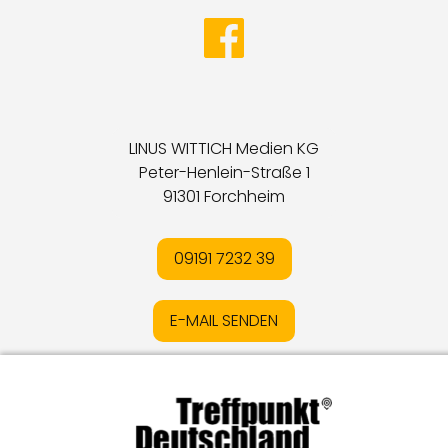
LINUS WITTICH Medien KG
Peter-Henlein-Straße 1
91301 Forchheim
09191 7232 39
E-MAIL SENDEN
Impressum
I
Datenschutz
I
Online-Streitschlichtung
I
AGB
I
Mediadaten
I
Kontakt
I
Vertrag widerrufen