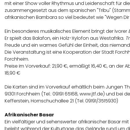
mit einer Show voller Rhythmus und Leidenschaft für di
zusammengesetzt aus dem spanischen "Tribu" (Stamm)
afrikanischen Bambara so viel bedeutet wie "Wegen Dir bi
Ein besonderes musikalisches Element bringt der Ivorer
Er spielt das Balafon, ein Holz-Xylofon aus Westafrika.
T
Freude und ein warmes Gefühl der Einheit, das niemande
Die Veranstaltung ist eine Kooperation der Stadt Forc
Forchheim.
Preise im Vorverkauf: 21,90 €, ermäßigt 16,40 €, an der
18,90 €
Die Karten sind im Vorverkauf erhältlich beim Jungen Th
91301 Forchheim (Tel.: 09191 65168, www.jtf.de) und bei 
Kefferstein, Hornschuchallee 21 (Tel. 09191/3515930)
Afrikanischer Basar
Ein vielfältiger und sehenswerter afrikanischer Basar mi
belebt während der Kulturtage das Gelände rund um die