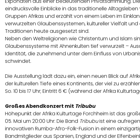
Exponaten aus einer bedeutenden Privatsammlung. Die 
eindrucksvolle Einblicke in das traditionelle Alltagslebe
Gruppen Afrikas und erzählt von einem Leben im Einklang
verwurzelten Glaubenssystemen, kultureller Vielfalt u
Traditionen heute ausgesetzt sind.
Neben den Weltreligionen wie Christentum und Islam sind
Glaubenssysteme mit Ahnenkulten tief verwurzelt – Ausdr
Identität, die zunehmend unter dem Einfluss von Urbani
schwindet.
Die Ausstellung lädt dazu ein, einen neuen Blick auf Afri
der kulturellen Tiefe eines Kontinents, der viel zu erzählen
So. 10 bis 17 Uhr; Eintritt 6 € (während der Afrika Kulturta
Großes Abendkonzert mit
Tribubu
Höhepunkt der Afrika Kulturtage Forchheim ist das gr
05. Mai um 20:00 Uhr: Die Band
Tribubu
ist eine aufrege
innovativen Rumba-Afro-Folk-Fusion in einem einzigartig
Bandmitglieder aus Spanien, England und der Elfenbein