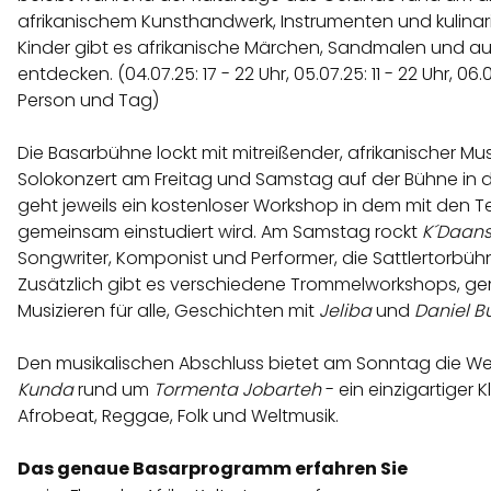
afrikanischem Kunsthandwerk, Instrumenten und kulinari
Kinder gibt es afrikanische Märchen, Sandmalen und a
entdecken. (04.07.25: 17 - 22 Uhr, 05.07.25: 11 - 22 Uhr, 06.07.
Person und Tag)
Die Basarbühne lockt mit mitreißender, afrikanischer Mus
Solokonzert am Freitag und Samstag auf der Bühne in de
geht jeweils ein kostenloser Workshop in dem mit den T
gemeinsam einstudiert wird. Am Samstag rockt
K´Daan
Songwriter, Komponist und Performer, die Sattlertorbüh
Zusätzlich gibt es verschiedene Trommelworkshops, 
Musizieren für alle, Geschichten mit
Jeliba
und
Daniel B
Den musikalischen Abschluss bietet am Sonntag die W
Kunda
rund um
Tormenta Jobarteh
- ein einzigartiger 
Afrobeat, Reggae, Folk und Weltmusik.
Das genaue Basarprogramm erfahren Sie