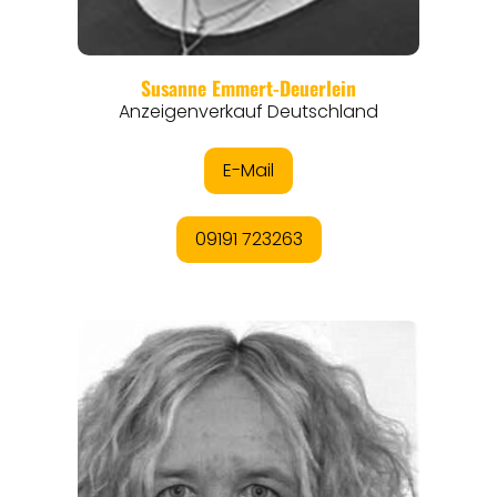
ORTE
EVENTS
REISEFÜHRER
REISEMAGAZINE
THEMEN
ANGEBOTE