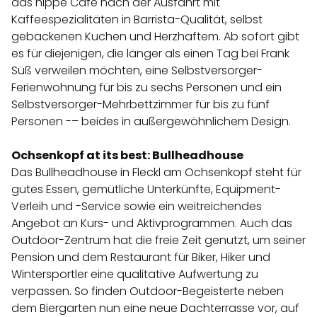
das hippe Café nach der Ausfahrt mit
Kaffeespezialitäten in Barrista-Qualität, selbst
gebackenen Kuchen und Herzhaftem. Ab sofort gibt
es für diejenigen, die länger als einen Tag bei Frank
Süß verweilen möchten, eine Selbstversorger-
Ferienwohnung für bis zu sechs Personen und ein
Selbstversorger-Mehrbettzimmer für bis zu fünf
Personen -– beides in außergewöhnlichem Design.
Ochsenkopf at its best: Bullheadhouse
Das Bullheadhouse in Fleckl am Ochsenkopf steht für
gutes Essen, gemütliche Unterkünfte, Equipment-
Verleih und -Service sowie ein weitreichendes
Angebot an Kurs- und Aktivprogrammen. Auch das
Outdoor-Zentrum hat die freie Zeit genutzt, um seiner
Pension und dem Restaurant für Biker, Hiker und
Wintersportler eine qualitative Aufwertung zu
verpassen. So finden Outdoor-Begeisterte neben
dem Biergarten nun eine neue Dachterrasse vor, auf