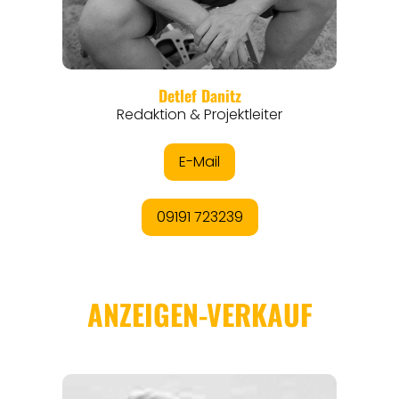
EVENTS
REISEFÜHRER
REISEMAGAZINE
THEMEN
ANGEBOTE